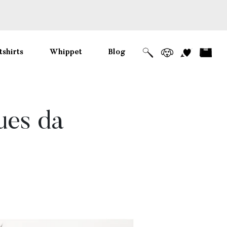
shirts
Whippet
Blog
ues da