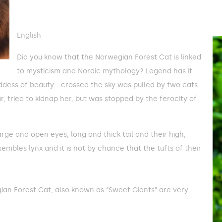
English
Did you know that the Norwegian Forest Cat is linked
to mysticism and Nordic mythology? Legend has it
ddess of beauty - crossed the sky was pulled by two cats
r, tried to kidnap her, but was stopped by the ferocity of
rge and open eyes, long and thick tail and their high,
sembles lynx and it is not by chance that the tufts of their
gian Forest Cat, also known as “Sweet Giants” are very