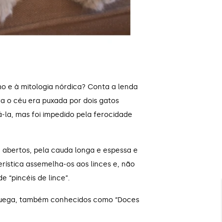
mo e à mitologia nórdica? Conta a lenda
a o céu era puxada por dois gatos
á-la, mas foi impedido pela ferocidade
e abertos, pela cauda longa e espessa e
erística assemelha-os aos linces e, não
 “pincéis de lince”.
Noruega, também conhecidos como “Doces