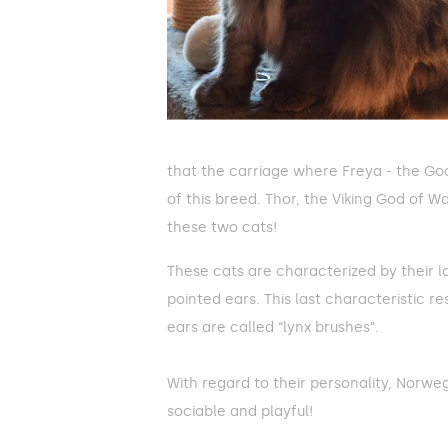
that the carriage where Freya - the Go
of this breed. Thor, the Viking God of Wa
these two cats!
These cats are characterized by their la
pointed ears. This last characteristic re
ears are called “lynx brushes”.
With regard to their personality, Norwe
sociable and playful!