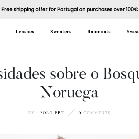
Free shipping offer for Portugal on purchases over 100€
Leashes
Sweaters
Raincoats
Sweat
sidades sobre o Bosq
Noruega
BY :
COMMENTS
POLO PET
0